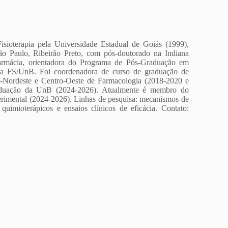
sioterapia pela Universidade Estadual de Goiás (1999),
o Paulo, Ribeirão Preto, com pós-doutorado na Indiana
armácia, orientadora do Programa de Pós-Graduação em
da FS/UnB. Foi coordenadora de curso de graduação de
Nordeste e Centro-Oeste de Farmacologia (2018-2020 e
aduação da UnB (2024-2026). Atualmente é membro do
erimental (2024-2026). Linhas de pesquisa: mecanismos de
 quimioterápicos e ensaios clínicos de eficácia. Contato: