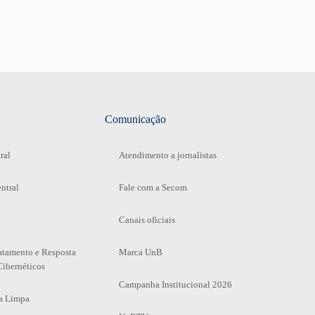
Comunicação
ral
Atendimento a jornalistas
ntral
Fale com a Secom
Canais oficiais
atamento e Resposta
Marca UnB
Cibernéticos
Campanha Institucional 2026
a Limpa