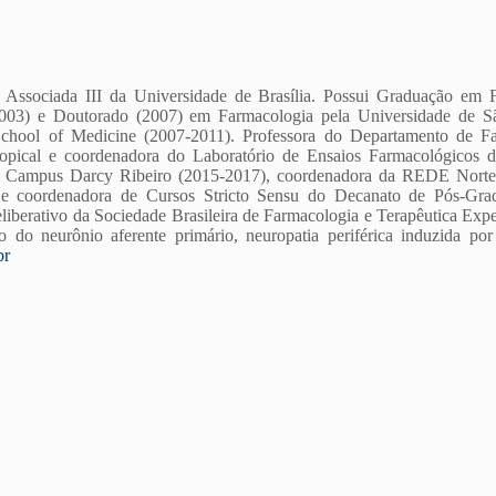
Associada III da Universidade de Brasília. Possui Graduação em Fi
003) e Doutorado (2007) em Farmacologia pela Universidade de Sã
School of Medicine (2007-2011). Professora do Departamento de F
opical e coordenadora do Laboratório de Ensaios Farmacológicos 
 Campus Darcy Ribeiro (2015-2017), coordenadora da REDE Norte-
 e coordenadora de Cursos Stricto Sensu do Decanato de Pós-Gr
iberativo da Sociedade Brasileira de Farmacologia e Terapêutica Exp
ão do neurônio aferente primário, neuropatia periférica induzida por
br