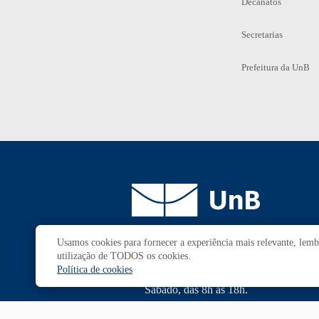
Decanatos
Secretarias
Prefeitura da UnB
Usamos cookies para fornecer a experiência mais relevante, lembr
Campus
Universitário Darcy Ribeiro
utilização de TODOS os cookies.
Brasília-DF | CEP 70910-900
Política de cookies
Horário de funcionamento: de 2ª a 6ª, das 7h às 23h.
Sábado, das 8h às 18h.