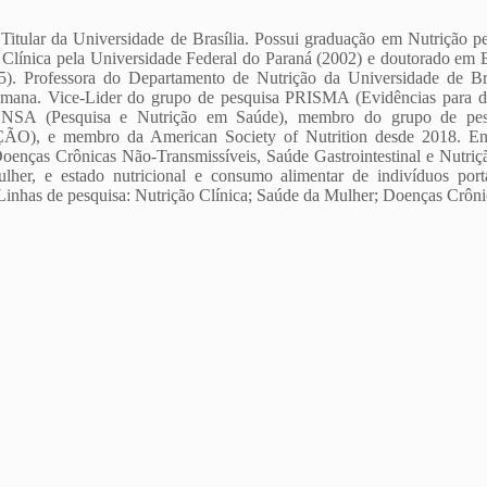
itular da Universidade de Brasília. Possui graduação em Nutrição pe
Clínica pela Universidade Federal do Paraná (2002) e doutorado em B
5). Professora do Departamento de Nutrição da Universidade de B
mana. Vice-Lider do grupo de pesquisa PRISMA (Evidências para deci
PENSA (Pesquisa e Nutrição em Saúde), membro do grupo 
, e membro da American Society of Nutrition desde 2018. Encon
oenças Crônicas Não-Transmissíveis, Saúde Gastrointestinal e Nutriçã
lher, e estado nutricional e consumo alimentar de indivíduos porta
Linhas de pesquisa: Nutrição Clínica; Saúde da Mulher; Doenças Crônic