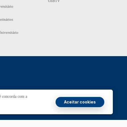
UnBTV
ersitário
erinários
niversitário
Ouvidoria
UnB
cê concorda com a
Aceitar cookies
Transparência e Prestação de Contas