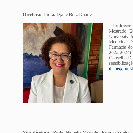
Diretora:
Profa. Djane Braz Duarte
Professora 
Mestrado (2
University 
Medicina Tr
Farmácia do
2022-2024)
Conselho Del
sensibilizaç
djane@unb.
Vice-diretora:
Profa. Nathalia Marcolini Pelucio Pizato