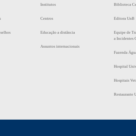
Institutos
Biblioteca Ce
s
Centros
Editora UnB
selhos
Educação a distância
Equipe de Tr
a Incidentes 
Assuntos internacionais
Fazenda Águ
Hospital Univ
Hospitais Vet
Restaurante U