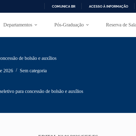
COMUNICA BR
ACESSO À INFORMAÇÃO
I
R
Departamentos
Pós-Graduação
Reserva de Sal
P
A
R
A
O
C
oncessão de bolsão e auxílios
O
N
T
de 2026
Sem categoria
E
Ú
D
eletivo para concessão de bolsão e auxílios
O