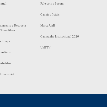
ntral
Fale com a Secom
Canais oficiais
atamento e Resposta
Marca UnB
Cibernéticos
Campanha Institucional 2026
a Limpa
UnBTV
ersitário
erinários
niversitário