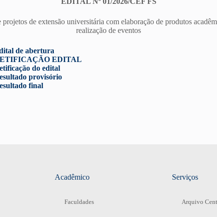
EDITAL Nº 01/2026/CEF FS
 projetos de extensão universitária com elaboração de produtos acadêm
realização de eventos
dital de abertura
– RETIFICAÇÃO EDITAL
tificação do edital
esultado provisório
esultado final
Acadêmico
Serviços
Faculdades
Arquivo Cent