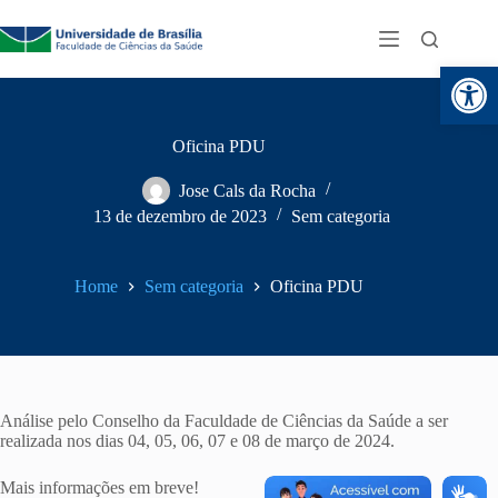
Abr
Oficina PDU
Jose Cals da Rocha
13 de dezembro de 2023
Sem categoria
Home
Sem categoria
Oficina PDU
Análise pelo Conselho da Faculdade de Ciências da Saúde a ser
realizada nos dias 04, 05, 06, 07 e 08 de março de 2024.
Mais informações em breve!