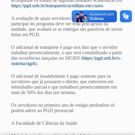
acompanhe os editais de algumas unidades acadêmicas em
https://pgd.unb.br/transparencia/editais-em-curso
.
A avaliação de quais servidores e/ou cargos poderão
participar do programa deve ser feita pelo gestor da
unidade, que avaliará se as entregas são passíveis de serem
feitas em PGD.
O adicional de transporte é pago nos dias que o servidor
trabalhar presencialmente, o que será contabilizado a partir
das ocorrências lançadas no SIGRH (
https://pgd.unb.br/o-
sistema/sigrh
).
O adicional de insalubridade é pago somente para os
servidores que já possuem o direito, que estiverem em
teletrabalho parcial e que trabalhem presencialmente em
mais de 50% dos dias por semana.
Os servidores no primeiro ano de estágio probatório só
podem aderir ao PGD presencial.
A Faculdade de Ciências da Saúde